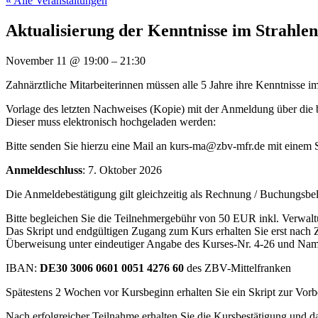
« Alle Veranstaltungen
Aktualisierung der Kenntnisse im Strahlen
November 11
@
19:00
–
21:30
Zahnärztliche Mitarbeiterinnen müssen alle 5 Jahre ihre Kenntnisse im
Vorlage des letzten Nachweises (Kopie) mit der Anmeldung über die b
Dieser muss elektronisch hochgeladen werden:
Bitte senden Sie hierzu eine Mail an kurs-ma@zbv-mfr.de mit eine
Anmeldeschluss
: 7. Oktober 2026
Die Anmeldebestätigung gilt gleichzeitig als Rechnung / Buchungsbe
Bitte begleichen Sie die Teilnehmergebühr von 50 EUR inkl. Verwal
Das Skript und endgültigen Zugang zum Kurs erhalten Sie erst nach
Überweisung unter eindeutiger Angabe des Kurses-Nr. 4-26 und Nam
IBAN:
DE30 3006 0601 0051 4276 60
des ZBV-Mittelfranken
Spätestens 2 Wochen vor Kursbeginn erhalten Sie ein Skript zur Vorbe
Nach erfolgreicher Teilnahme erhalten Sie die Kursbestätigung und das