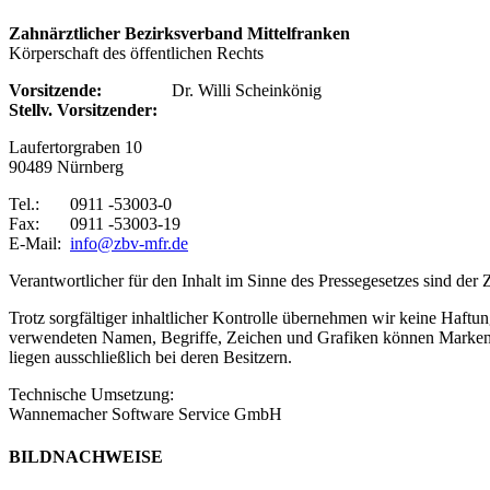
Zahnärztlicher Bezirksverband Mittelfranken
Körperschaft des öffentlichen Rechts
Vorsitzende:
Dr. Willi Scheinkönig
Stellv. Vorsitzender:
Laufertorgraben 10
90489 Nürnberg
Tel.: 0911 -53003-0
Fax: 0911 -53003-19
E-Mail:
info@zbv-mfr.de
Verantwortlicher für den Inhalt im Sinne des Pressegesetzes sind de
Trotz sorgfältiger inhaltlicher Kontrolle übernehmen wir keine Haftung 
verwendeten Namen, Begriffe, Zeichen und Grafiken können Marken- 
liegen ausschließlich bei deren Besitzern.
Technische Umsetzung:
Wannemacher Software Service GmbH
BILDNACHWEISE